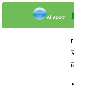
KTK - adminisztratív mobil v
Felhasználó:
Jelszó:
Bejelentkezés
Kollégista által nem ha
Kollégista belépés